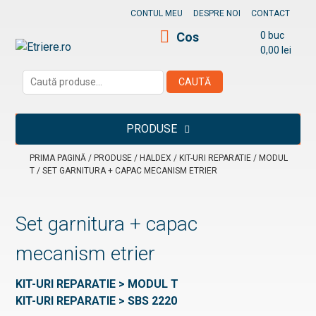
Skip
CONTUL MEU
DESPRE NOI
CONTACT
to
Cos
0 buc
content
0,00
lei
Etriere.ro
Caută
CAUTĂ
după:
PRODUSE
PRIMA PAGINĂ
/
PRODUSE
/
HALDEX
/
KIT-URI REPARATIE
/
MODUL
T
/ SET GARNITURA + CAPAC MECANISM ETRIER
Set garnitura + capac
mecanism etrier
KIT-URI REPARATIE > MODUL T
KIT-URI REPARATIE > SBS 2220