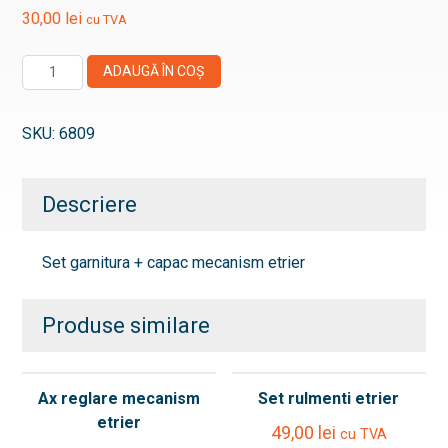
30,00
lei
cu TVA
Cantitate
ADAUGĂ ÎN COȘ
Set
garnitura
SKU:
6809
+
capac
mecanism
Descriere
etrier
Set garnitura + capac mecanism etrier
Produse similare
Ax reglare mecanism
Set rulmenti etrier
etrier
49,00
lei
cu TVA