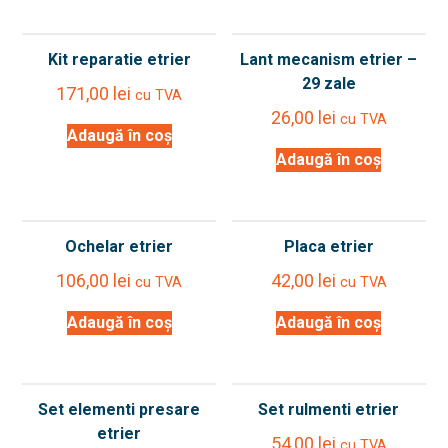
Kit reparatie etrier
Lant mecanism etrier –
29 zale
171,00
lei
cu TVA
26,00
lei
cu TVA
Adaugă în coș
Adaugă în coș
Ochelar etrier
Placa etrier
106,00
lei
42,00
lei
cu TVA
cu TVA
Adaugă în coș
Adaugă în coș
Set elementi presare
Set rulmenti etrier
etrier
54,00
lei
cu TVA