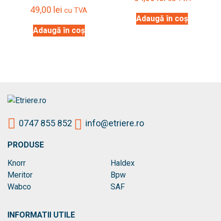
49,00
lei
cu TVA
Adaugă în coș
Adaugă în coș
0747 855 852
info@etriere.ro
PRODUSE
Knorr
Haldex
Meritor
Bpw
Wabco
SAF
INFORMATII UTILE