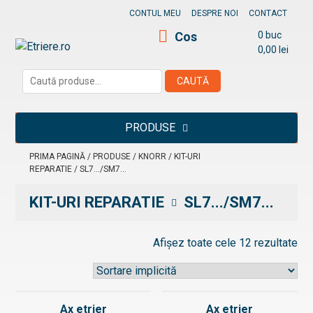
Skip
CONTUL MEU
DESPRE NOI
CONTACT
to
Cos
0 buc
content
0,00
lei
Etriere.ro
Caută
CAUTĂ
după:
PRODUSE
PRIMA PAGINĂ
/
PRODUSE
/
KNORR
/
KIT-URI
REPARATIE
/ SL7.../SM7...
KIT-URI REPARATIE
SL7.../SM7...
Afișez toate cele 12 rezultate
Ax etrier
Ax etrier