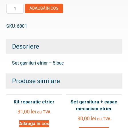
Cantitate
ADAUGĂ ÎN COȘ
Set
garnituri
SKU:
6801
etrier
-
5
Descriere
buc
Set garnituri etrier – 5 buc
Produse similare
Kit reparatie etrier
Set garnitura + capac
mecanism etrier
31,00
lei
cu TVA
30,00
lei
cu TVA
Adaugă în coș