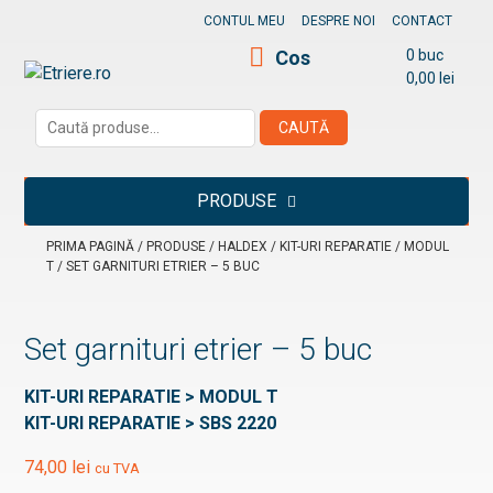
Skip
CONTUL MEU
DESPRE NOI
CONTACT
to
Cos
0 buc
content
0,00
lei
Etriere.ro
Caută
CAUTĂ
după:
PRODUSE
PRIMA PAGINĂ
/
PRODUSE
/
HALDEX
/
KIT-URI REPARATIE
/
MODUL
T
/ SET GARNITURI ETRIER – 5 BUC
Set garnituri etrier – 5 buc
KIT-URI REPARATIE > MODUL T
KIT-URI REPARATIE > SBS 2220
74,00
lei
cu TVA