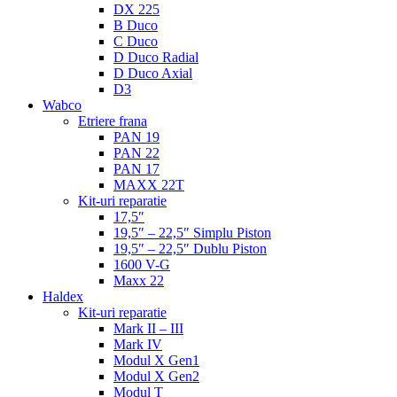
DX 225
B Duco
C Duco
D Duco Radial
D Duco Axial
D3
Wabco
Etriere frana
PAN 19
PAN 22
PAN 17
MAXX 22T
Kit-uri reparatie
17,5″
19,5″ – 22,5″ Simplu Piston
19,5″ – 22,5″ Dublu Piston
1600 V-G
Maxx 22
Haldex
Kit-uri reparatie
Mark II – III
Mark IV
Modul X Gen1
Modul X Gen2
Modul T