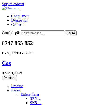
Skip to content
Etriere.ro
Contul meu
Despre noi
Contact
Caută după:
Caută
0747 855 852
L - V | 09:00 - 17:00
Cos
0 buc
0,00
lei
Produse
Produse
Knorr
Etriere frana
SB5 …
SN5 …