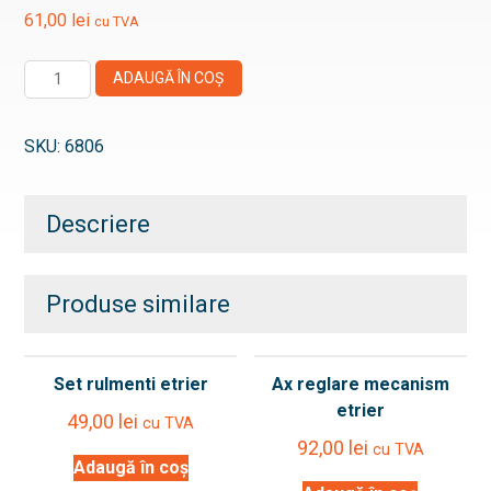
61,00
lei
cu TVA
Cantitate
ADAUGĂ ÎN COȘ
Kit
reparatie
SKU:
6806
rulment
mecanism
etrier
Descriere
Produse similare
Set rulmenti etrier
Ax reglare mecanism
etrier
49,00
lei
cu TVA
92,00
lei
cu TVA
Adaugă în coș