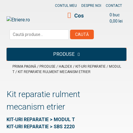
Skip
CONTUL MEU
DESPRE NOI
CONTACT
to
Cos
0 buc
content
0,00
lei
Etriere.ro
Caută
CAUTĂ
după:
PRODUSE
PRIMA PAGINĂ
/
PRODUSE
/
HALDEX
/
KIT-URI REPARATIE
/
MODUL
T
/ KIT REPARATIE RULMENT MECANISM ETRIER
Kit reparatie rulment
mecanism etrier
KIT-URI REPARATIE > MODUL T
KIT-URI REPARATIE > SBS 2220