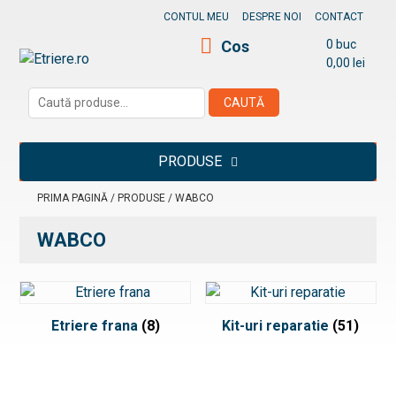
Skip
CONTUL MEU
DESPRE NOI
CONTACT
to
Cos
0 buc
content
0,00
lei
Etriere.ro
Caută
CAUTĂ
după:
PRODUSE
PRIMA PAGINĂ
/
PRODUSE
/ WABCO
WABCO
Etriere frana
(8)
Kit-uri reparatie
(51)