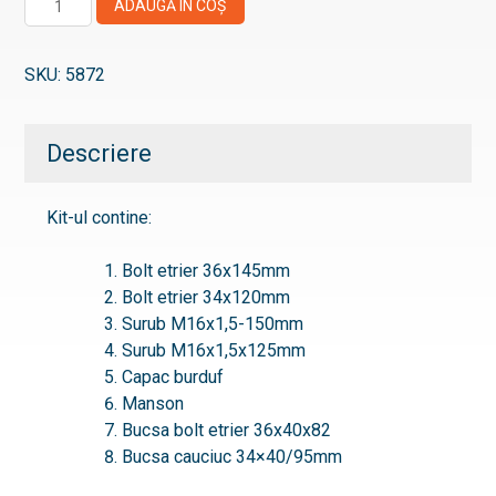
ADAUGĂ ÎN COȘ
Kit
reparatie
SKU:
5872
etrier
Descriere
Kit-ul contine:
Bolt etrier 36x145mm
Bolt etrier 34x120mm
Surub M16x1,5-150mm
Surub M16x1,5x125mm
Capac burduf
Manson
Bucsa bolt etrier 36x40x82
Bucsa cauciuc 34×40/95mm