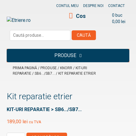
Skip
CONTUL MEU
DESPRE NOI
CONTACT
to
Cos
0 buc
content
0,00
lei
Etriere.ro
Caută
CAUTĂ
după:
PRODUSE
PRIMA PAGINĂ
/
PRODUSE
/
KNORR
/
KIT-URI
REPARATIE
/
SB6.../SB7...
/ KIT REPARATIE ETRIER
Kit reparatie etrier
KIT-URI REPARATIE > SB6.../SB7...
189,00
lei
cu TVA
Cantitate