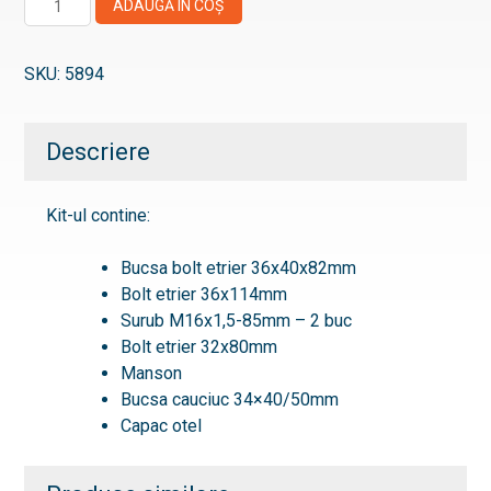
ADAUGĂ ÎN COȘ
Kit
reparatie
SKU:
5894
etrier
Descriere
Kit-ul contine:
Bucsa bolt etrier 36x40x82mm
Bolt etrier 36x114mm
Surub M16x1,5-85mm – 2 buc
Bolt etrier 32x80mm
Manson
Bucsa cauciuc 34×40/50mm
Capac otel