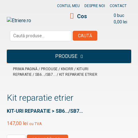
Skip
CONTUL MEU
DESPRE NOI
CONTACT
to
Cos
0 buc
content
0,00
lei
Etriere.ro
Caută
CAUTĂ
după:
PRODUSE
PRIMA PAGINĂ
/
PRODUSE
/
KNORR
/
KIT-URI
REPARATIE
/
SB6.../SB7...
/ KIT REPARATIE ETRIER
Kit reparatie etrier
KIT-URI REPARATIE > SB6.../SB7...
147,00
lei
cu TVA
Cantitate