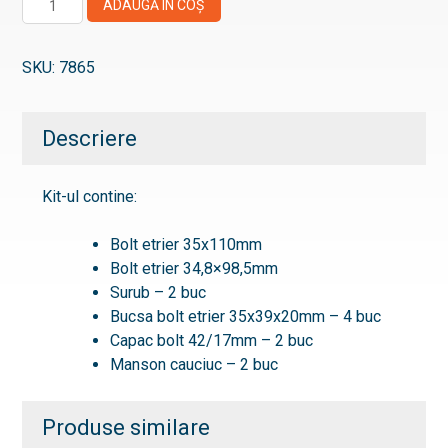
ADAUGĂ ÎN COȘ
Kit
reparatie
SKU:
7865
etrier
Descriere
Kit-ul contine:
Bolt etrier 35x110mm
Bolt etrier 34,8×98,5mm
Surub – 2 buc
Bucsa bolt etrier 35x39x20mm – 4 buc
Capac bolt 42/17mm – 2 buc
Manson cauciuc – 2 buc
Produse similare