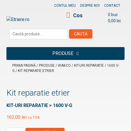
Skip
CONTUL MEU
DESPRE NOI
CONTACT
to
Cos
0 buc
content
0,00
lei
Etriere.ro
Caută
CAUTĂ
după:
PRODUSE
PRIMA PAGINĂ
/
PRODUSE
/
WABCO
/
KIT-URI REPARATIE
/
1600 V-
G
/ KIT REPARATIE ETRIER
Kit reparatie etrier
KIT-URI REPARATIE > 1600 V-G
162,00
lei
cu TVA
Cantitate