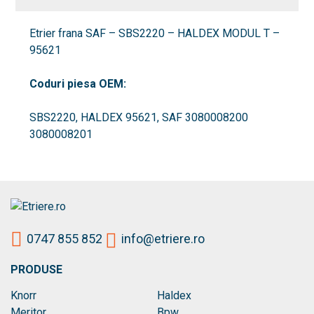
HALDEX
MODUL
Etrier frana SAF – SBS2220 – HALDEX MODUL T –
T
95621
-
95621
Coduri piesa OEM:
SBS2220, HALDEX 95621, SAF 3080008200
3080008201
0747 855 852
info@etriere.ro
PRODUSE
Knorr
Haldex
Meritor
Bpw