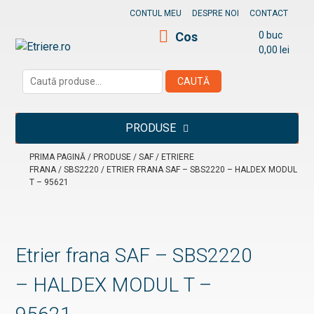
Skip
CONTUL MEU
DESPRE NOI
CONTACT
to
Cos
0 buc
content
0,00
lei
Etriere.ro
Caută
CAUTĂ
după:
PRODUSE
PRIMA PAGINĂ
/
PRODUSE
/
SAF
/
ETRIERE
FRANA
/
SBS2220
/ ETRIER FRANA SAF – SBS2220 – HALDEX MODUL
T – 95621
Etrier frana SAF – SBS2220
– HALDEX MODUL T –