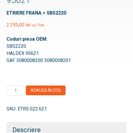
95621
ETRIERE FRANA > SBS2220
2.295,00
lei
cu TVA
Coduri piesa OEM:
SBS2220
HALDEX 95621
SAF 3080008200 3080008201
Cantitate
ADAUGĂ ÎN COȘ
Etrier
frana
SKU:
ETRS.S22.621
SAF
-
SBS2220
Descriere
-