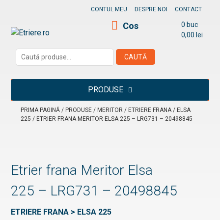
Skip
CONTUL MEU
DESPRE NOI
CONTACT
to
Cos
0 buc
content
0,00
lei
Etriere.ro
Caută
CAUTĂ
după:
PRODUSE
PRIMA PAGINĂ
/
PRODUSE
/
MERITOR
/
ETRIERE FRANA
/
ELSA
225
/ ETRIER FRANA MERITOR ELSA 225 – LRG731 – 20498845
Etrier frana Meritor Elsa
225 – LRG731 – 20498845
ETRIERE FRANA > ELSA 225