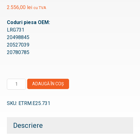
2.556,00
lei
cu TVA
Coduri piesa OEM:
LRG731
20498845
20527039
20780785
Cantitate
ADAUGĂ ÎN COȘ
Etrier
frana
SKU:
ETRM.E25.731
Meritor
Elsa
225
Descriere
-
LRG731