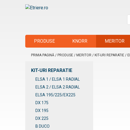
Skip
to
content
C
Etriere.ro
d
PRODUSE
KNORR
MERITOR
PRIMA PAGINĂ
/
PRODUSE
/
MERITOR
/
KIT-URI REPARATIE
/
E
KIT-URI REPARATIE
ELSA 1 / ELSA 1 RADIAL
ELSA 2 / ELSA 2 RADIAL
ELSA 195/225/EX225
DX 175
DX 195
DX 225
B DUCO