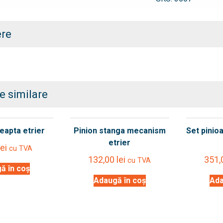
etrier
dreapta
35mm
ere
e similare
eapta etrier
Pinion stanga mecanism
Set pinio
etrier
lei
cu TVA
132,00
lei
351
cu TVA
ă în coș
Adaugă în coș
Ada