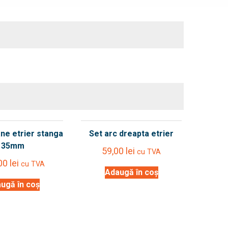
ane etrier stanga
Set arc dreapta etrier
35mm
59,00
lei
cu TVA
,00
lei
cu TVA
Adaugă în coș
ugă în coș