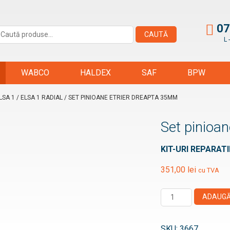
07
aută
CAUTĂ
L 
upă:
WABCO
HALDEX
SAF
BPW
LSA 1 / ELSA 1 RADIAL
/ SET PINIOANE ETRIER DREAPTA 35MM
Set pinioa
KIT-URI REPARATI
351,00
lei
cu TVA
Cantitate
ADAUGĂ
Set
pinioane
SKU:
3667