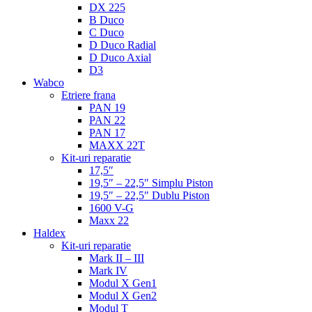
DX 225
B Duco
C Duco
D Duco Radial
D Duco Axial
D3
Wabco
Etriere frana
PAN 19
PAN 22
PAN 17
MAXX 22T
Kit-uri reparatie
17,5″
19,5″ – 22,5″ Simplu Piston
19,5″ – 22,5″ Dublu Piston
1600 V-G
Maxx 22
Haldex
Kit-uri reparatie
Mark II – III
Mark IV
Modul X Gen1
Modul X Gen2
Modul T