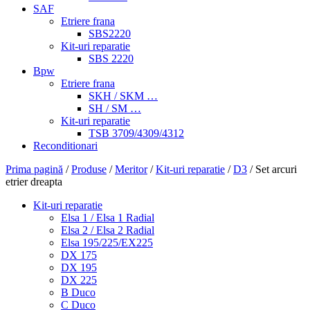
SAF
Etriere frana
SBS2220
Kit-uri reparatie
SBS 2220
Bpw
Etriere frana
SKH / SKM …
SH / SM …
Kit-uri reparatie
TSB 3709/4309/4312
Reconditionari
Prima pagină
/
Produse
/
Meritor
/
Kit-uri reparatie
/
D3
/ Set arcuri
etrier dreapta
Kit-uri reparatie
Elsa 1 / Elsa 1 Radial
Elsa 2 / Elsa 2 Radial
Elsa 195/225/EX225
DX 175
DX 195
DX 225
B Duco
C Duco