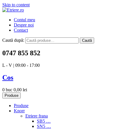
Skip to content
Etriere.ro
Contul meu
Despre noi
Contact
Caută după:
Caută
0747 855 852
L - V | 09:00 - 17:00
Cos
0 buc
0,00
lei
Produse
Produse
Knorr
Etriere frana
SB5 …
SN5 …