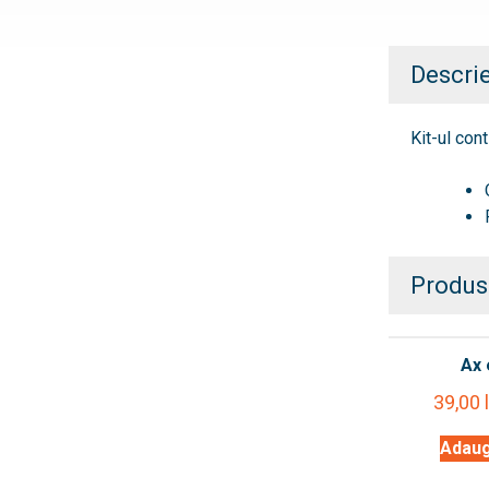
Descri
Kit-ul cont
Produs
Ax 
39,00
Adaug