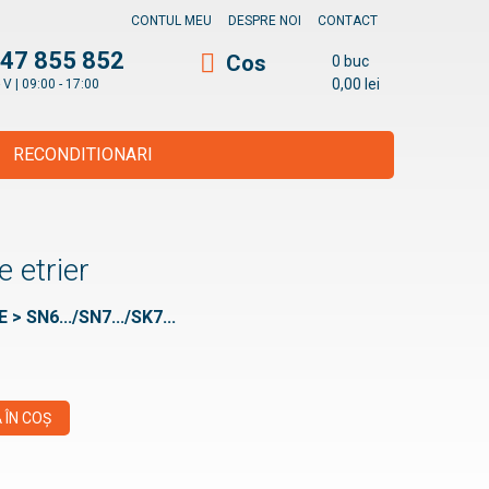
CONTUL MEU
DESPRE NOI
CONTACT
47 855 852
Cos
0 buc
0,00
lei
- V | 09:00 - 17:00
RECONDITIONARI
e etrier
> SN6.../SN7.../SK7...
 ÎN COȘ