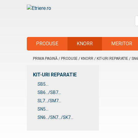
Skip
to
content
C
Etriere.ro
d
PRODUSE
KNORR
MERITOR
PRIMA PAGINĂ
/
PRODUSE
/
KNORR
/
KIT-URI REPARATIE
/
SN6.
KIT-URI REPARATIE
SB5...
SB6.../SB7...
SL7.../SM7...
SN5...
SN6.../SN7.../SK7...