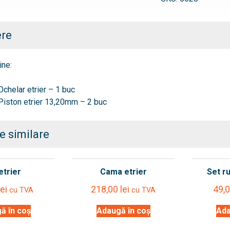
etrier
ere
ine:
Ochelar etrier – 1 buc
Piston etrier 13,20mm – 2 buc
e similare
etrier
Cama etrier
Set ru
lei
218,00
lei
49,
cu TVA
cu TVA
ă în coș
Adaugă în coș
Ada