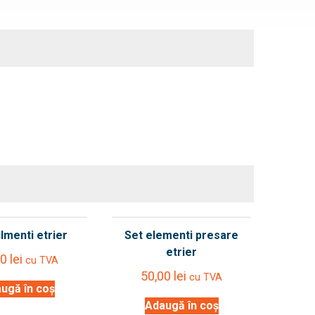
lmenti etrier
Set elementi presare
etrier
00
lei
cu TVA
50,00
lei
cu TVA
ugă în coș
Adaugă în coș