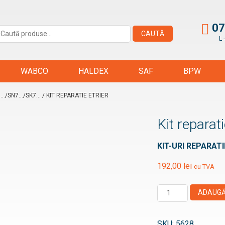
07
aută
CAUTĂ
L 
upă:
WABCO
HALDEX
SAF
BPW
../SN7.../SK7...
/ KIT REPARATIE ETRIER
Kit reparati
KIT-URI REPARATIE 
192,00
lei
cu TVA
Cantitate
ADAUGĂ
Kit
reparatie
SKU:
5628