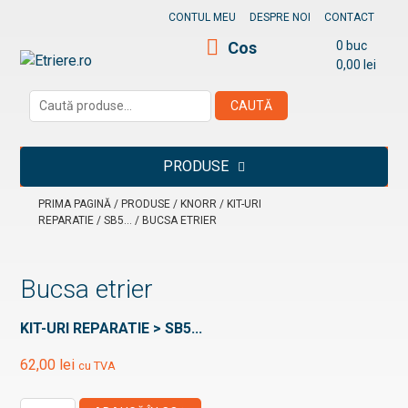
Skip
CONTUL MEU
DESPRE NOI
CONTACT
to
Cos
0 buc
content
0,00
lei
Etriere.ro
Caută
CAUTĂ
după:
PRODUSE
PRIMA PAGINĂ
/
PRODUSE
/
KNORR
/
KIT-URI
REPARATIE
/
SB5...
/ BUCSA ETRIER
Bucsa etrier
KIT-URI REPARATIE > SB5...
62,00
lei
cu TVA
Cantitate