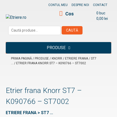
Skip
CONTUL MEU
DESPRE NOI
CONTACT
to
Cos
0 buc
content
0,00
lei
Etriere.ro
Caută
CAUTĂ
după:
PRODUSE
PRIMA PAGINĂ
/
PRODUSE
/
KNORR
/
ETRIERE FRANA
/
ST7
...
/ ETRIER FRANA KNORR ST7 – K090766 – ST7002
Etrier frana Knorr ST7 –
K090766 – ST7002
ETRIERE FRANA > ST7 ...