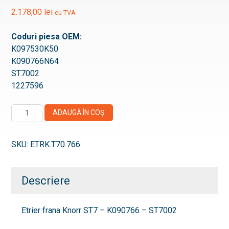
2.178,00
lei
cu TVA
Coduri piesa OEM:
K097530K50
K090766N64
ST7002
1227596
Cantitate
ADAUGĂ ÎN COȘ
Etrier
frana
SKU:
ETRK.T70.766
Knorr
ST7
-
Descriere
K090766
-
ST7002
Etrier frana Knorr ST7 – K090766 – ST7002