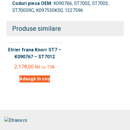
Coduri piesa OEM:
K090766, ST7002, ST7003,
ST7003RC, K097530K50, 1227596
Produse similare
Etrier frana Knorr ST7 –
K090767 – ST7012
2.178,00
lei
cu TVA
Adaugă în coș