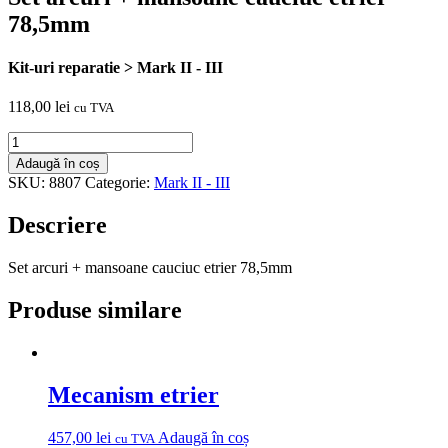
78,5mm
Kit-uri reparatie > Mark II - III
118,00
lei
cu TVA
Cantitate
Set
Adaugă în coș
arcuri
SKU:
8807
Categorie:
Mark II - III
+
mansoane
Descriere
cauciuc
etrier
78,5mm
Set arcuri + mansoane cauciuc etrier 78,5mm
Produse similare
Mecanism etrier
457,00
lei
Adaugă în coș
cu TVA