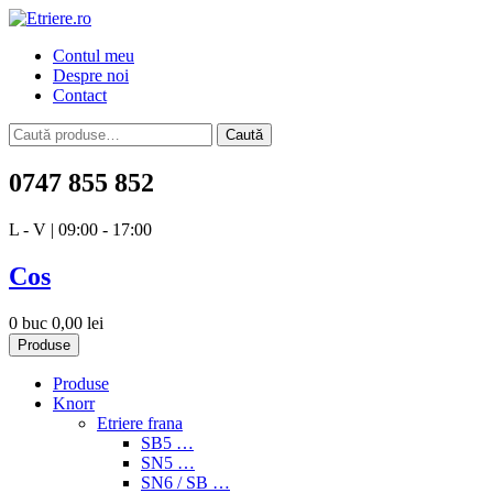
Skip
to
Etriere.ro
Contul meu
content
Despre noi
Contact
Caută
Caută
după:
0747 855 852
L - V | 09:00 - 17:00
Cos
0 buc
0,00
lei
Produse
Produse
Knorr
Etriere frana
SB5 …
SN5 …
SN6 / SB …