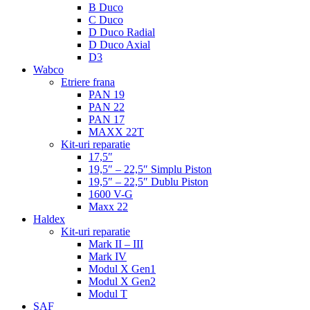
B Duco
C Duco
D Duco Radial
D Duco Axial
D3
Wabco
Etriere frana
PAN 19
PAN 22
PAN 17
MAXX 22T
Kit-uri reparatie
17,5″
19,5″ – 22,5″ Simplu Piston
19,5″ – 22,5″ Dublu Piston
1600 V-G
Maxx 22
Haldex
Kit-uri reparatie
Mark II – III
Mark IV
Modul X Gen1
Modul X Gen2
Modul T
SAF