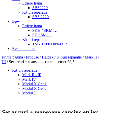
Etriere frana
SBS2220
Kit-uri reparatie
SBS 2220
Bpw
Etriere frana
SKH / SKM …
SH / SM …
Kit-uri reparatie
TSB 3709/4309/4312
Reconditionari
Prima pagină
/
Produse
/
Haldex
/
Kit-uri reparatie
/
Mark II -
III
/ Set arcuri + mansoane cauciuc etrier 78,5mm
Kit-uri reparatie
Mark II - III
Mark IV
Modul X Gen1
Modul X Gen2
Modul T
Set arcuri + mansoane cauciuc etrier